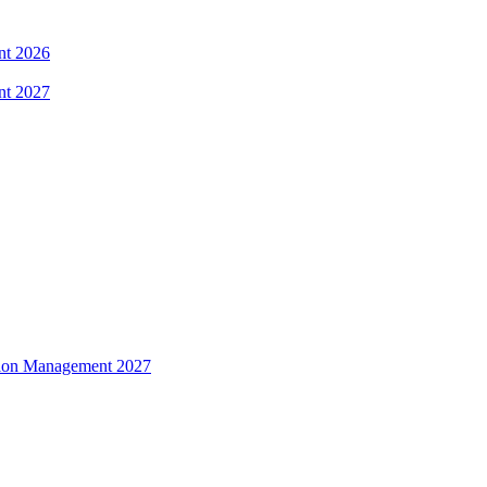
nt 2026
nt 2027
ation Management 2027